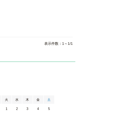
表示件数：1～1/1
月
火
水
木
金
土
1
2
3
4
5