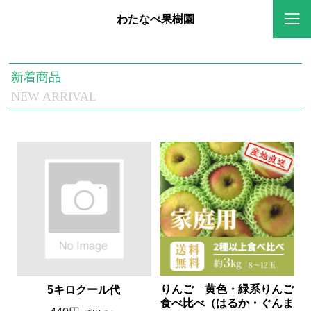
わたなべ果樹園
新着商品
NEW ARRIVAL
りんご 黄色・緑系りんご
5キロクール代
食べ比べ（はるか・ぐんま