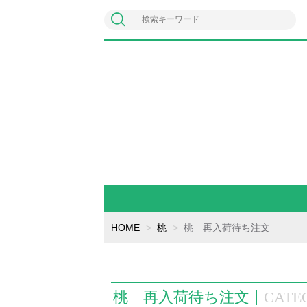
HOME
桃
桃 再入荷待ち注文
桃 再入荷待ち注文
CATE