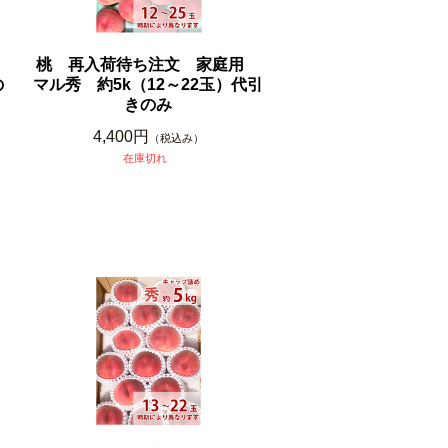
用
桃 再入荷待ち注文 家庭用
の
マル秀 約5k（12～22玉）代引
きのみ
4,400円
（税込み）
在庫切れ