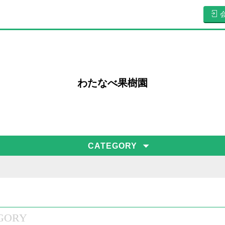
わたなべ果樹園
CATEGORY
GORY