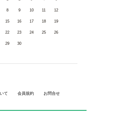
8
9
10
11
12
15
16
17
18
19
22
23
24
25
26
29
30
いて
会員規約
お問合せ