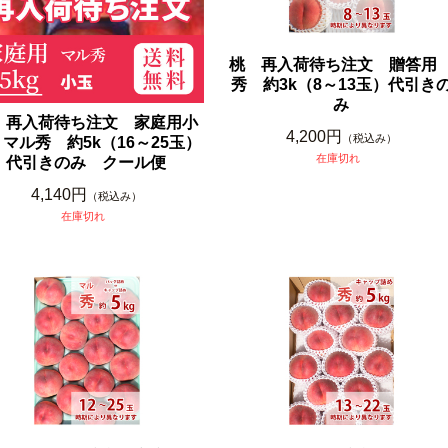
桃 再入荷待ち注文 贈答
秀 約3k（8～13玉）代引き
み
 再入荷待ち注文 家庭用小
4,200円
（税込み）
マル秀 約5k（16～25玉）
在庫切れ
代引きのみ クール便
4,140円
（税込み）
在庫切れ