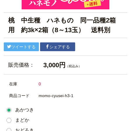
桃 中生種 ハネもの 同一品種2箱
用 約3k×2箱（8～13玉） 送料別
ツイートする
シェアする
3,000円
販売価格：
（税込み）
在庫
0
商品コード
momo-cyusei-h3-1
あかつき
まどか
おどろき