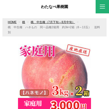
わたなべ果樹園
HOME
桃
桃 中生種（7月下旬～8月中旬）
桃 中生種 ハネもの 同一品種2箱用 約3k×2箱（8～13玉） 送料
別