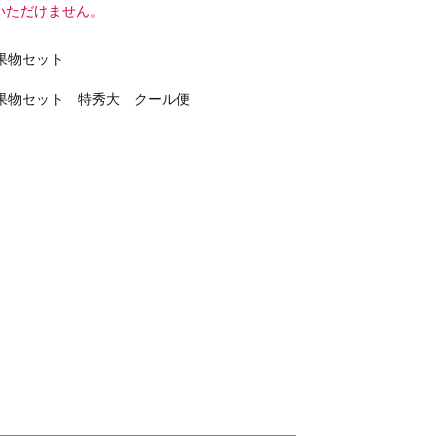
いただけません。
果物セット
果物セット 特秀大 クール便