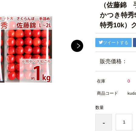
（佐藤錦 
かつき特秀
特秀10k）
ツイートする
販売価格：
在庫
0
商品コード
kuda
数量
-