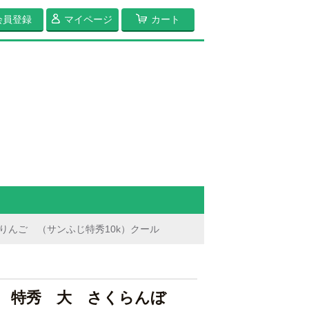
会員登録
マイページ
カート
りんご （サンふじ特秀10k）クール
 特秀 大 さくらんぼ