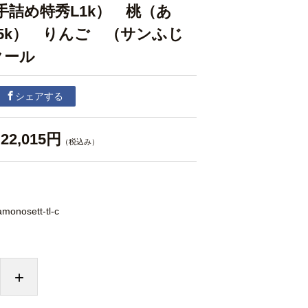
手詰め特秀L1k） 桃（あ
5k） りんご （サンふじ
クール
シェアする
22,015円
（税込み）
monosett-tl-c
+