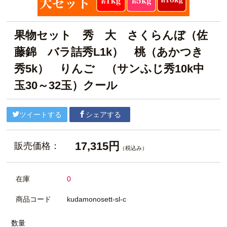
果物セット 秀 大 さくらんぼ（佐
藤錦 バラ詰秀L1k） 桃（あかつき
秀5k） りんご （サンふじ秀10k中
玉30～32玉）クール
ツイートする
シェアする
17,315円
販売価格：
（税込み）
在庫
0
商品コード
kudamonosett-sl-c
数量