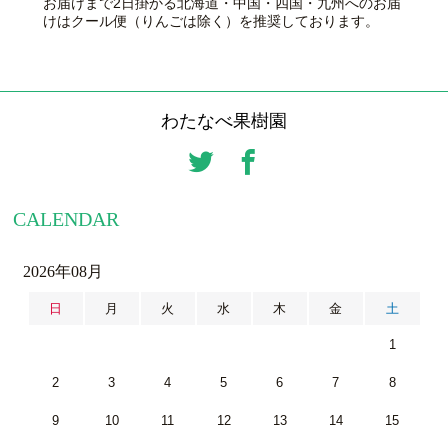
お届けまで2日掛かる北海道・中国・四国・九州へのお届
けはクール便（りんごは除く）を推奨しております。
わたなべ果樹園
CALENDAR
2026年08月
日
月
火
水
木
金
土
1
2
3
4
5
6
7
8
9
10
11
12
13
14
15