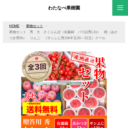
わたなべ果樹園
HOME
果物セット
果物セット 秀 大 さくらんぼ（佐藤錦 バラ詰秀L1k） 桃（あか
つき秀5k） りんご （サンふじ秀10k中玉30～32玉）クール