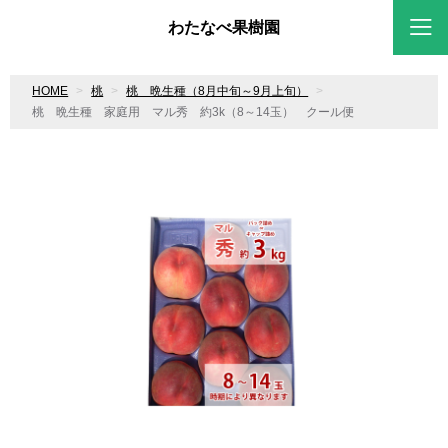
わたなべ果樹園
HOME
桃
桃 晩生種（8月中旬～9月上旬）
桃 晩生種 家庭用 マル秀 約3k（8～14玉） クール便