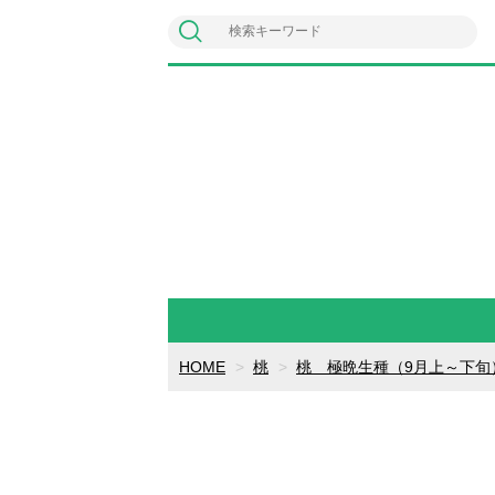
HOME
桃
桃 極晩生種（9月上～下旬