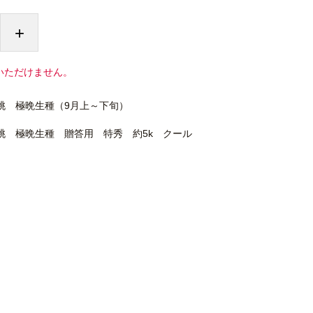
+
いただけません。
桃 極晩生種（9月上～下旬）
桃 極晩生種 贈答用 特秀 約5k クール