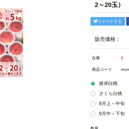
2～20玉）
ツイートする
販売価格：
在庫
0
商品コード
mom
彼岸白桃
さくら白桃
9月上～中旬
9月中～下旬
数量