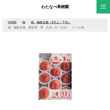
わたなべ果樹園
HOME
桃
桃 極晩生種（9月上～下旬）
桃 極晩生種 贈答用 秀 約3k（8～13玉） クール便