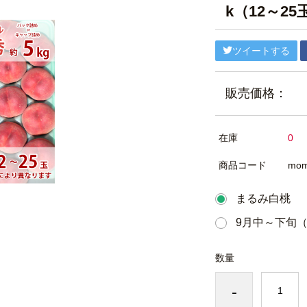
k（12～2
ツイートする
販売価格：
在庫
0
商品コード
mom
まるみ白桃
9月中～下旬
数量
-