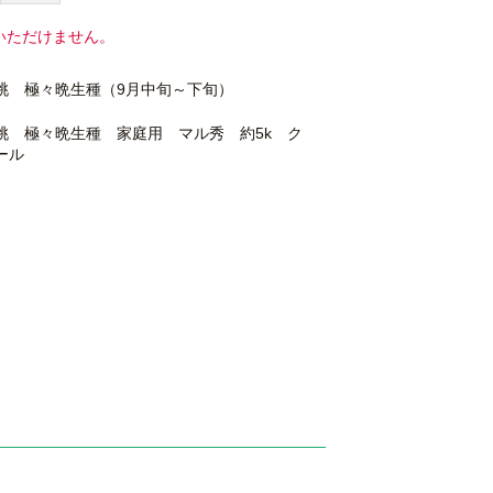
いただけません。
桃 極々晩生種（9月中旬～下旬）
桃 極々晩生種 家庭用 マル秀 約5k ク
ール