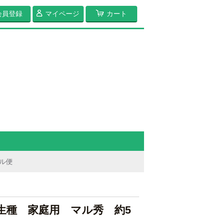
会員登録
マイページ
カート
ール便
生種 家庭用 マル秀 約5