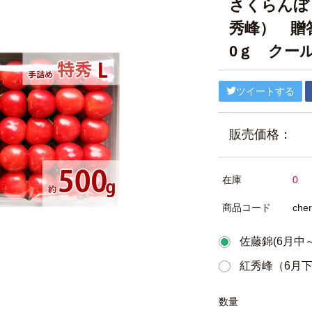
さくらんぼ
秀峰） 贈
0ｇ クー
ツイートする
販売価格：
在庫
0
商品コード
cher
佐藤錦(6月中
紅秀峰（6月
数量