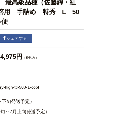
 最高級品種（佐藤錦・紅
答用 手詰め 特秀 L 50
ル便
シェアする
4,975円
（税込み）
ry-high-ttl-500-1-cool
～下旬発送予定）
下旬～7月上旬発送予定）