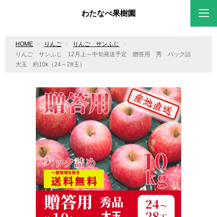
わたなべ果樹園
HOME
りんご
りんご サンふじ
りんご サンふじ 12月上～中旬発送予定 贈答用 秀 パック詰
大玉 約10k（24～28玉）