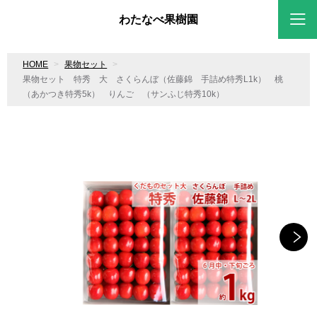
わたなべ果樹園
HOME
果物セット
果物セット 特秀 大 さくらんぼ（佐藤錦 手詰め特秀L1k） 桃
（あかつき特秀5k） りんご （サンふじ特秀10k）