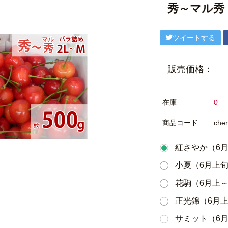
秀～マル秀 
ツイートする
販売価格：
在庫
0
商品コード
cher
紅さやか（6
小夏（6月上
花駒（6月上
正光錦（6月
サミット（6