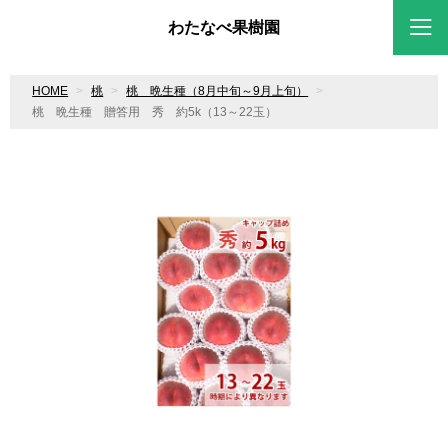
わたなべ果樹園
HOME
桃
桃 晩生種（8月中旬～9月上旬）
桃 晩生種 贈答用 秀 約5k（13～22玉）